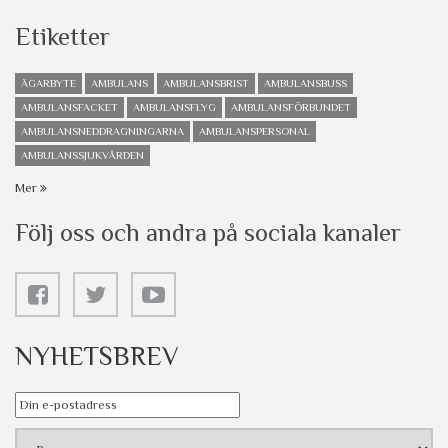
Etiketter
ÄGARBYTE
AMBULANS
AMBULANSBRIST
AMBULANSBUSS
AMBULANSFACKET
AMBULANSFLYG
AMBULANSFÖRBUNDET
AMBULANSNEDDRAGNINGARNA
AMBULANSPERSONAL
AMBULANSSJUKVÅRDEN
Mer
Följ oss och andra på sociala kanaler
NYHETSBREV