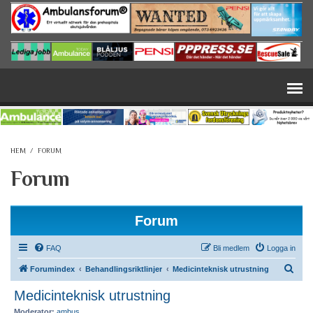
Hoppa till huvudinnehåll
HEM
/
FORUM
Forum