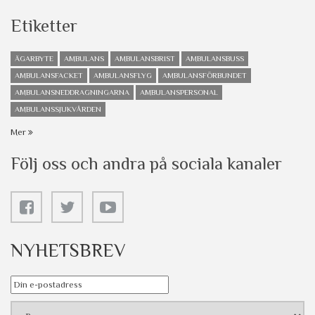
Etiketter
ÄGARBYTE
AMBULANS
AMBULANSBRIST
AMBULANSBUSS
AMBULANSFACKET
AMBULANSFLYG
AMBULANSFÖRBUNDET
AMBULANSNEDDRAGNINGARNA
AMBULANSPERSONAL
AMBULANSSJUKVÅRDEN
Mer
Följ oss och andra på sociala kanaler
NYHETSBREV