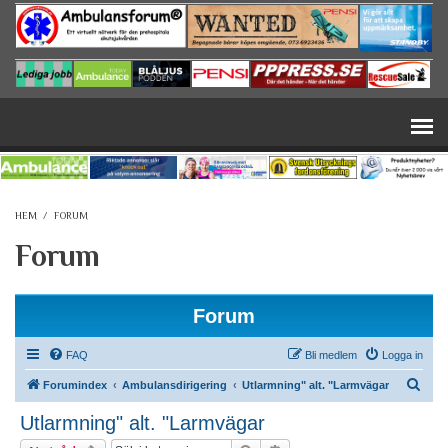
Hoppa till huvudinnehåll
HEM
/
FORUM
Forum