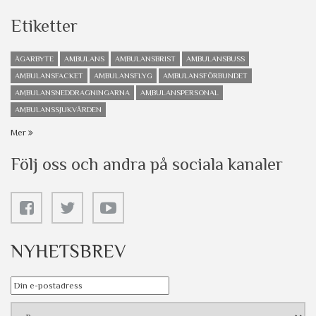
Etiketter
ÄGARBYTE
AMBULANS
AMBULANSBRIST
AMBULANSBUSS
AMBULANSFACKET
AMBULANSFLYG
AMBULANSFÖRBUNDET
AMBULANSNEDDRAGNINGARNA
AMBULANSPERSONAL
AMBULANSSJUKVÅRDEN
Mer
Följ oss och andra på sociala kanaler
NYHETSBREV