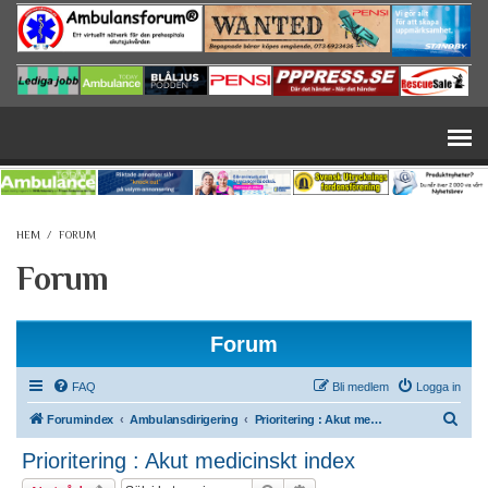
Hoppa till huvudinnehåll
HEM
/
FORUM
Forum