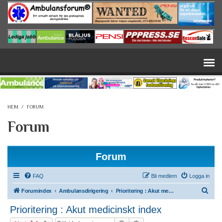
Hoppa till huvudinnehåll
HEM
/
FORUM
Forum