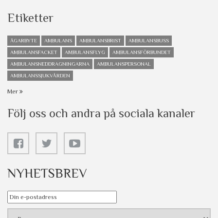
Etiketter
ÄGARBYTE
AMBULANS
AMBULANSBRIST
AMBULANSBUSS
AMBULANSFACKET
AMBULANSFLYG
AMBULANSFÖRBUNDET
AMBULANSNEDDRAGNINGARNA
AMBULANSPERSONAL
AMBULANSSJUKVÅRDEN
Mer
Följ oss och andra på sociala kanaler
NYHETSBREV