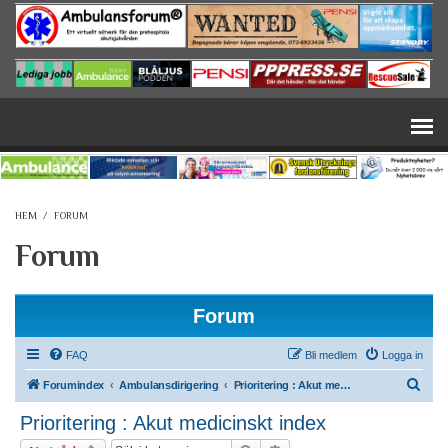
Hoppa till huvudinnehåll
HEM
/
FORUM
Forum