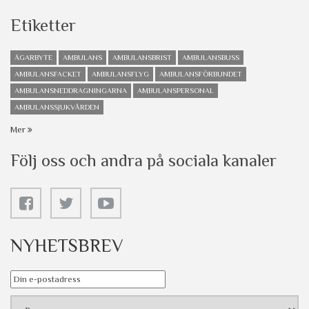
Etiketter
ÄGARBYTE
AMBULANS
AMBULANSBRIST
AMBULANSBUSS
AMBULANSFACKET
AMBULANSFLYG
AMBULANSFÖRBUNDET
AMBULANSNEDDRAGNINGARNA
AMBULANSPERSONAL
AMBULANSSJUKVÅRDEN
Mer
Följ oss och andra på sociala kanaler
NYHETSBREV