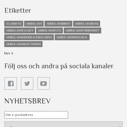
Etiketter
ÄGARBYTE
AMBULANS
AMBULANSBRIST
AMBULANSBUSS
AMBULANSFACKET
AMBULANSFLYG
AMBULANSFÖRBUNDET
AMBULANSNEDDRAGNINGARNA
AMBULANSPERSONAL
AMBULANSSJUKVÅRDEN
Mer
Följ oss och andra på sociala kanaler
NYHETSBREV