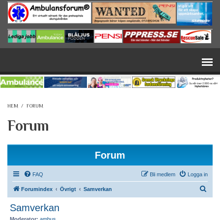
Hoppa till huvudinnehåll
HEM
/
FORUM
Forum