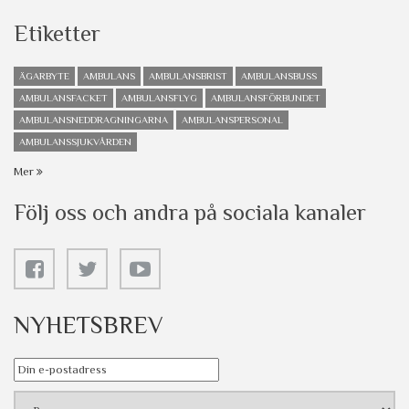
Etiketter
ÄGARBYTE
AMBULANS
AMBULANSBRIST
AMBULANSBUSS
AMBULANSFACKET
AMBULANSFLYG
AMBULANSFÖRBUNDET
AMBULANSNEDDRAGNINGARNA
AMBULANSPERSONAL
AMBULANSSJUKVÅRDEN
Mer
Följ oss och andra på sociala kanaler
NYHETSBREV