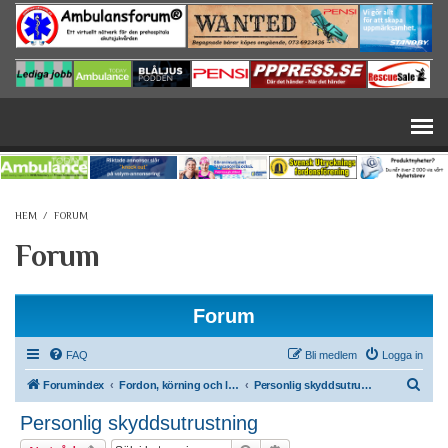
Hoppa till huvudinnehåll
HEM
/
FORUM
Forum