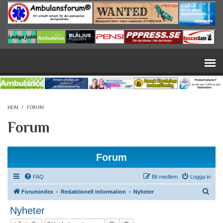
Hoppa till huvudinnehåll
HEM
/
FORUM
Forum