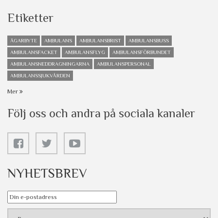
Etiketter
ÄGARBYTE
AMBULANS
AMBULANSBRIST
AMBULANSBUSS
AMBULANSFACKET
AMBULANSFLYG
AMBULANSFÖRBUNDET
AMBULANSNEDDRAGNINGARNA
AMBULANSPERSONAL
AMBULANSSJUKVÅRDEN
Mer
Följ oss och andra på sociala kanaler
NYHETSBREV