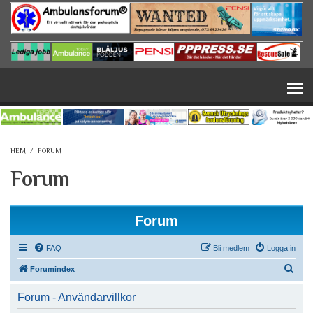
Hoppa till huvudinnehåll
HEM
/
FORUM
Forum