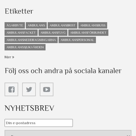
Etiketter
ÄGARBYTE
AMBULANS
AMBULANSBRIST
AMBULANSBUSS
AMBULANSFACKET
AMBULANSFLYG
AMBULANSFÖRBUNDET
AMBULANSNEDDRAGNINGARNA
AMBULANSPERSONAL
AMBULANSSJUKVÅRDEN
Mer
Följ oss och andra på sociala kanaler
NYHETSBREV