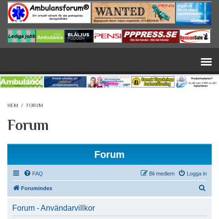
Hoppa till huvudinnehåll
HEM
/
FORUM
Forum