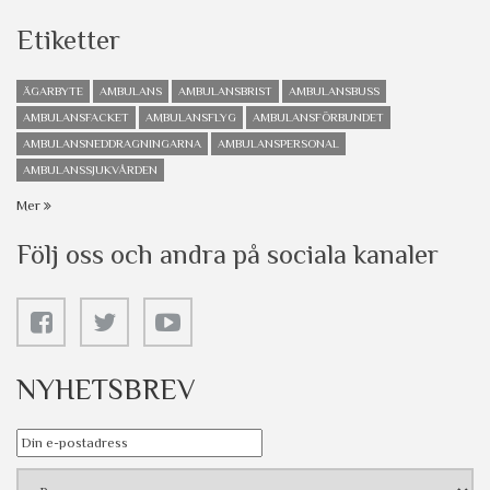
Etiketter
ÄGARBYTE
AMBULANS
AMBULANSBRIST
AMBULANSBUSS
AMBULANSFACKET
AMBULANSFLYG
AMBULANSFÖRBUNDET
AMBULANSNEDDRAGNINGARNA
AMBULANSPERSONAL
AMBULANSSJUKVÅRDEN
Mer
Följ oss och andra på sociala kanaler
NYHETSBREV