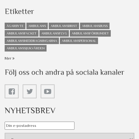
Etiketter
ÄGARBYTE
AMBULANS
AMBULANSBRIST
AMBULANSBUSS
AMBULANSFACKET
AMBULANSFLYG
AMBULANSFÖRBUNDET
AMBULANSNEDDRAGNINGARNA
AMBULANSPERSONAL
AMBULANSSJUKVÅRDEN
Mer
Följ oss och andra på sociala kanaler
NYHETSBREV