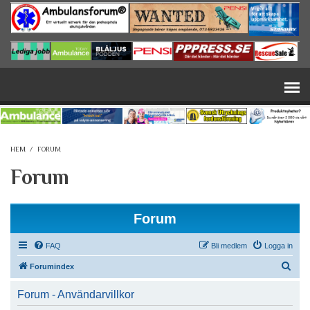
Hoppa till huvudinnehåll
HEM
/
FORUM
Forum