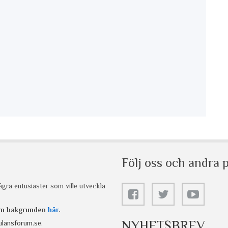
Följ oss och andra p
gra entusiaster som ville utveckla
 om bakgrunden
här
.
NYHETSBREV
lansforum.se
.