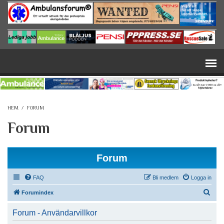
Hoppa till huvudinnehåll
HEM
/
FORUM
Forum