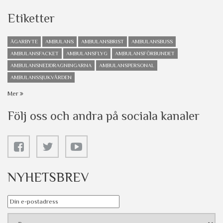
Etiketter
ÄGARBYTE
AMBULANS
AMBULANSBRIST
AMBULANSBUSS
AMBULANSFACKET
AMBULANSFLYG
AMBULANSFÖRBUNDET
AMBULANSNEDDRAGNINGARNA
AMBULANSPERSONAL
AMBULANSSJUKVÅRDEN
Mer
Följ oss och andra på sociala kanaler
NYHETSBREV