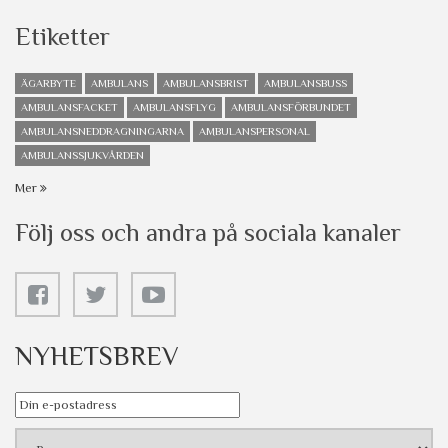
Etiketter
ÄGARBYTE
AMBULANS
AMBULANSBRIST
AMBULANSBUSS
AMBULANSFACKET
AMBULANSFLYG
AMBULANSFÖRBUNDET
AMBULANSNEDDRAGNINGARNA
AMBULANSPERSONAL
AMBULANSSJUKVÅRDEN
Mer
Följ oss och andra på sociala kanaler
NYHETSBREV