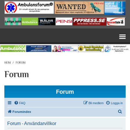
Hoppa till huvudinnehåll
HEM
/
FORUM
Forum