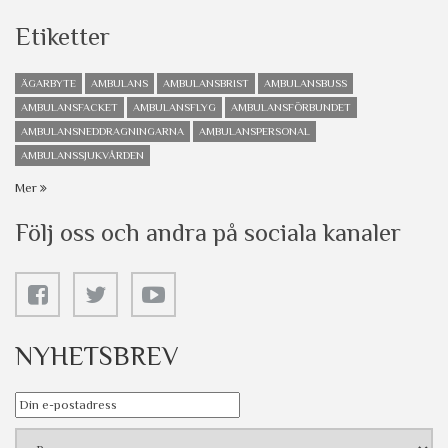
Etiketter
ÄGARBYTE
AMBULANS
AMBULANSBRIST
AMBULANSBUSS
AMBULANSFACKET
AMBULANSFLYG
AMBULANSFÖRBUNDET
AMBULANSNEDDRAGNINGARNA
AMBULANSPERSONAL
AMBULANSSJUKVÅRDEN
Mer
Följ oss och andra på sociala kanaler
NYHETSBREV