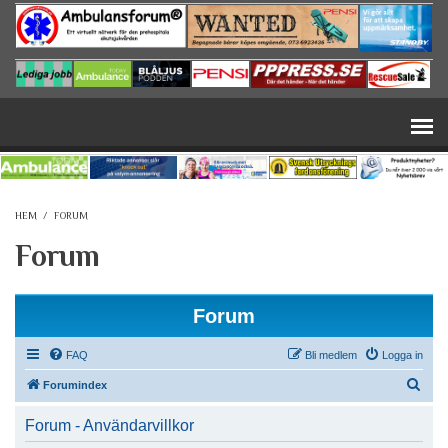
Hoppa till huvudinnehåll
HEM
/
FORUM
Forum