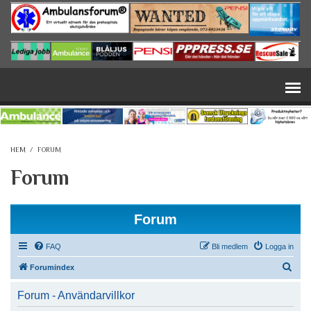
Hoppa till huvudinnehåll
HEM
/
FORUM
Forum