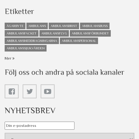
Etiketter
ÄGARBYTE
AMBULANS
AMBULANSBRIST
AMBULANSBUSS
AMBULANSFACKET
AMBULANSFLYG
AMBULANSFÖRBUNDET
AMBULANSNEDDRAGNINGARNA
AMBULANSPERSONAL
AMBULANSSJUKVÅRDEN
Mer
Följ oss och andra på sociala kanaler
NYHETSBREV