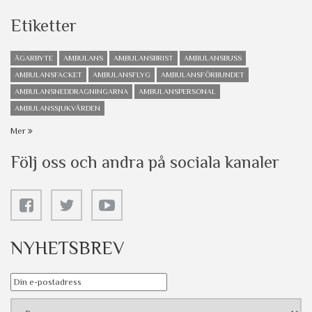
Etiketter
ÄGARBYTE
AMBULANS
AMBULANSBRIST
AMBULANSBUSS
AMBULANSFACKET
AMBULANSFLYG
AMBULANSFÖRBUNDET
AMBULANSNEDDRAGNINGARNA
AMBULANSPERSONAL
AMBULANSSJUKVÅRDEN
Mer
Följ oss och andra på sociala kanaler
NYHETSBREV