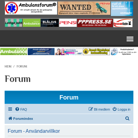
Hoppa till huvudinnehåll
HEM
/
FORUM
Forum