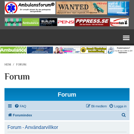
Hoppa till huvudinnehåll
HEM
/
FORUM
Forum