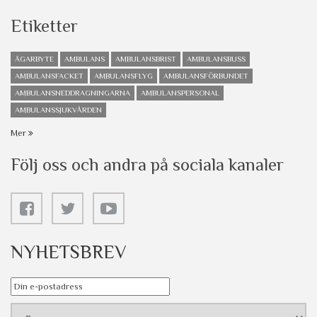
Etiketter
ÄGARBYTE
AMBULANS
AMBULANSBRIST
AMBULANSBUSS
AMBULANSFACKET
AMBULANSFLYG
AMBULANSFÖRBUNDET
AMBULANSNEDDRAGNINGARNA
AMBULANSPERSONAL
AMBULANSSJUKVÅRDEN
Mer
Följ oss och andra på sociala kanaler
NYHETSBREV