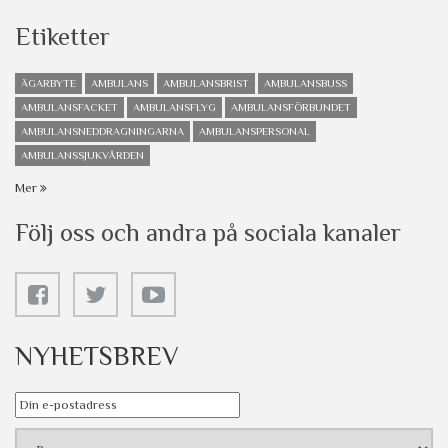
Etiketter
ÄGARBYTE
AMBULANS
AMBULANSBRIST
AMBULANSBUSS
AMBULANSFACKET
AMBULANSFLYG
AMBULANSFÖRBUNDET
AMBULANSNEDDRAGNINGARNA
AMBULANSPERSONAL
AMBULANSSJUKVÅRDEN
Mer
Följ oss och andra på sociala kanaler
NYHETSBREV