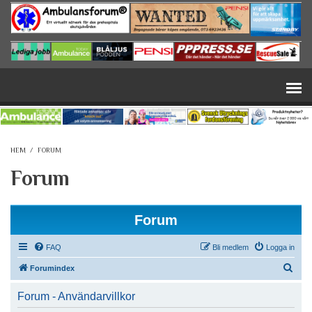
Hoppa till huvudinnehåll
HEM
/
FORUM
Forum