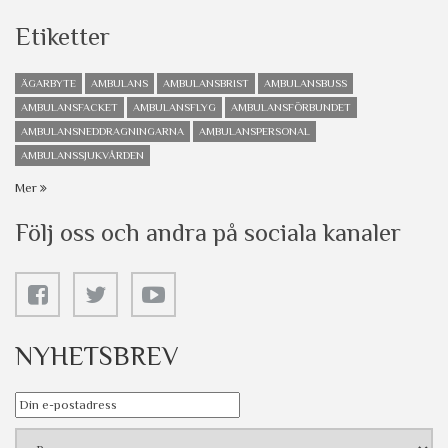
Etiketter
ÄGARBYTE
AMBULANS
AMBULANSBRIST
AMBULANSBUSS
AMBULANSFACKET
AMBULANSFLYG
AMBULANSFÖRBUNDET
AMBULANSNEDDRAGNINGARNA
AMBULANSPERSONAL
AMBULANSSJUKVÅRDEN
Mer
Följ oss och andra på sociala kanaler
NYHETSBREV