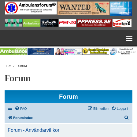
Hoppa till huvudinnehåll
HEM
/
FORUM
Forum