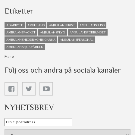
Etiketter
ÄGARBYTE
AMBULANS
AMBULANSBRIST
AMBULANSBUSS
AMBULANSFACKET
AMBULANSFLYG
AMBULANSFÖRBUNDET
AMBULANSNEDDRAGNINGARNA
AMBULANSPERSONAL
AMBULANSSJUKVÅRDEN
Mer
Följ oss och andra på sociala kanaler
NYHETSBREV