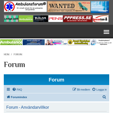
Hoppa till huvudinnehåll
HEM
/
FORUM
Forum