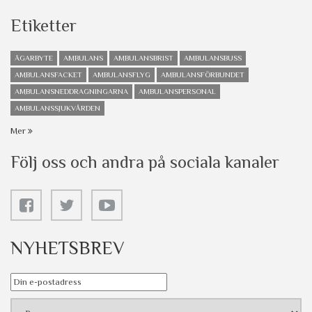
Etiketter
ÄGARBYTE
AMBULANS
AMBULANSBRIST
AMBULANSBUSS
AMBULANSFACKET
AMBULANSFLYG
AMBULANSFÖRBUNDET
AMBULANSNEDDRAGNINGARNA
AMBULANSPERSONAL
AMBULANSSJUKVÅRDEN
Mer
Följ oss och andra på sociala kanaler
NYHETSBREV