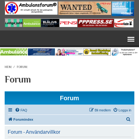
Hoppa till huvudinnehåll
HEM
/
FORUM
Forum