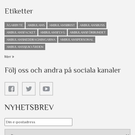
Etiketter
ÄGARBYTE
AMBULANS
AMBULANSBRIST
AMBULANSBUSS
AMBULANSFACKET
AMBULANSFLYG
AMBULANSFÖRBUNDET
AMBULANSNEDDRAGNINGARNA
AMBULANSPERSONAL
AMBULANSSJUKVÅRDEN
Mer
Följ oss och andra på sociala kanaler
NYHETSBREV