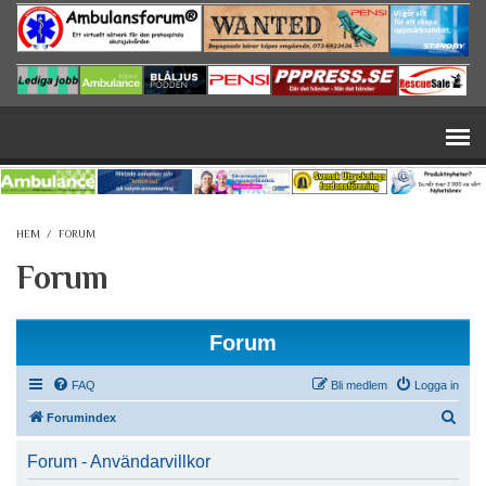
Hoppa till huvudinnehåll
HEM
/
FORUM
Forum