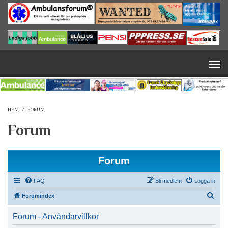
Hoppa till huvudinnehåll
HEM
/
FORUM
Forum