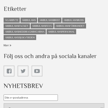
Etiketter
ÄGARBYTE
AMBULANS
AMBULANSBRIST
AMBULANSBUSS
AMBULANSFACKET
AMBULANSFLYG
AMBULANSFÖRBUNDET
AMBULANSNEDDRAGNINGARNA
AMBULANSPERSONAL
AMBULANSSJUKVÅRDEN
Mer
Följ oss och andra på sociala kanaler
NYHETSBREV