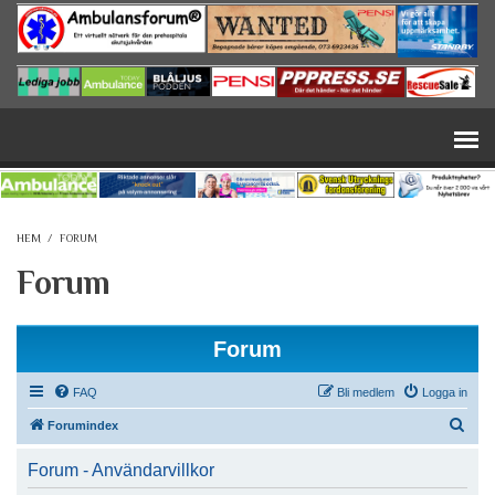
Hoppa till huvudinnehåll
HEM
/
FORUM
Forum