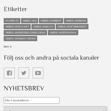
Etiketter
ÄGARBYTE
AMBULANS
AMBULANSBRIST
AMBULANSBUSS
AMBULANSFACKET
AMBULANSFLYG
AMBULANSFÖRBUNDET
AMBULANSNEDDRAGNINGARNA
AMBULANSPERSONAL
AMBULANSSJUKVÅRDEN
Mer
Följ oss och andra på sociala kanaler
NYHETSBREV