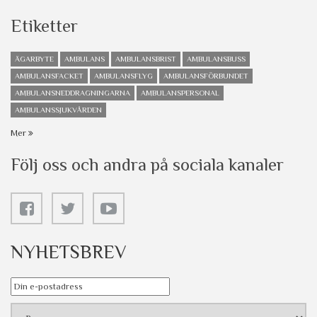
Etiketter
ÄGARBYTE
AMBULANS
AMBULANSBRIST
AMBULANSBUSS
AMBULANSFACKET
AMBULANSFLYG
AMBULANSFÖRBUNDET
AMBULANSNEDDRAGNINGARNA
AMBULANSPERSONAL
AMBULANSSJUKVÅRDEN
Mer
Följ oss och andra på sociala kanaler
NYHETSBREV