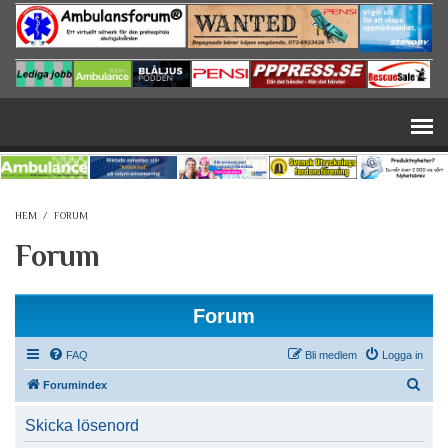
Hoppa till huvudinnehåll
HEM
/
FORUM
Forum