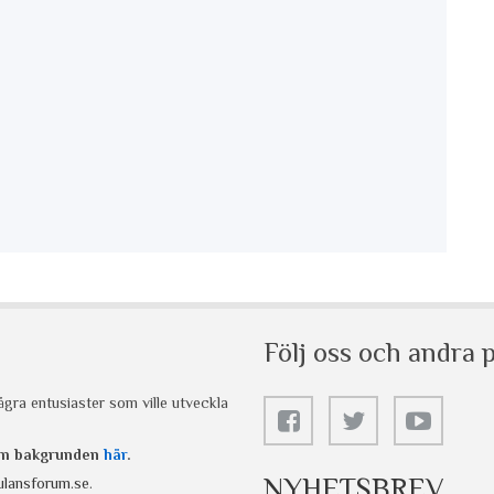
Följ oss och andra p
gra entusiaster som ville utveckla
 om bakgrunden
här
.
NYHETSBREV
lansforum.se
.