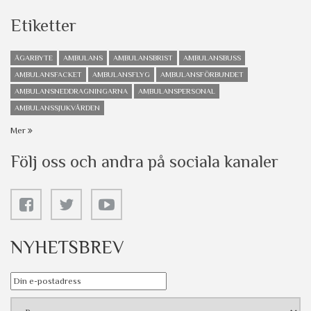
Etiketter
ÄGARBYTE
AMBULANS
AMBULANSBRIST
AMBULANSBUSS
AMBULANSFACKET
AMBULANSFLYG
AMBULANSFÖRBUNDET
AMBULANSNEDDRAGNINGARNA
AMBULANSPERSONAL
AMBULANSSJUKVÅRDEN
Mer
Följ oss och andra på sociala kanaler
NYHETSBREV