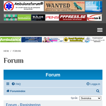
Hoppa till huvudinnehåll
HEM
/
FORUM
Forum