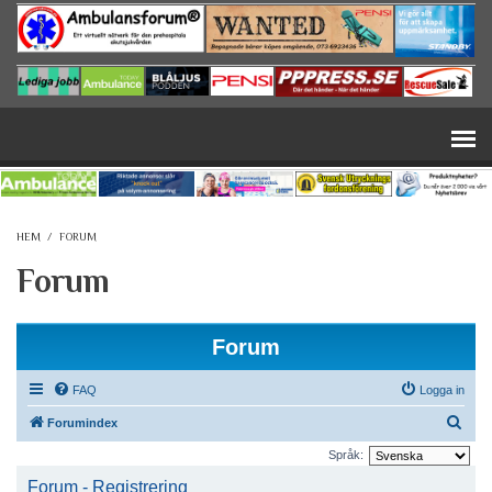
Hoppa till huvudinnehåll
HEM
/
FORUM
Forum