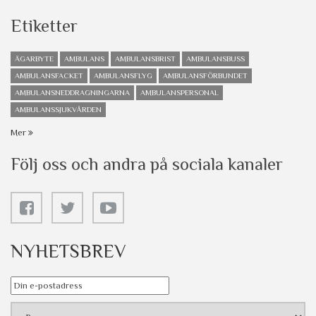
Etiketter
ÄGARBYTE
AMBULANS
AMBULANSBRIST
AMBULANSBUSS
AMBULANSFACKET
AMBULANSFLYG
AMBULANSFÖRBUNDET
AMBULANSNEDDRAGNINGARNA
AMBULANSPERSONAL
AMBULANSSJUKVÅRDEN
Mer
Följ oss och andra på sociala kanaler
NYHETSBREV