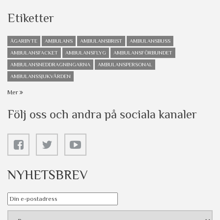
Etiketter
ÄGARBYTE
AMBULANS
AMBULANSBRIST
AMBULANSBUSS
AMBULANSFACKET
AMBULANSFLYG
AMBULANSFÖRBUNDET
AMBULANSNEDDRAGNINGARNA
AMBULANSPERSONAL
AMBULANSSJUKVÅRDEN
Mer
Följ oss och andra på sociala kanaler
NYHETSBREV