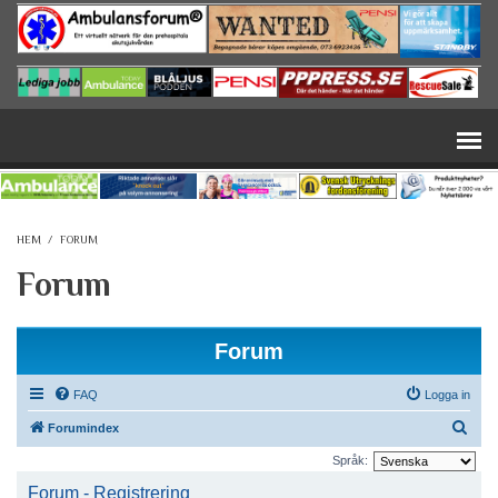
Hoppa till huvudinnehåll
HEM
/
FORUM
Forum