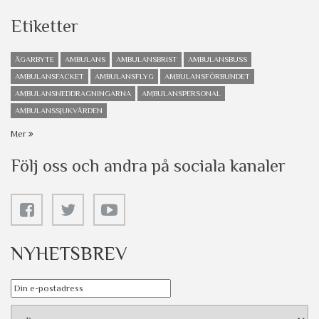
Etiketter
ÄGARBYTE
AMBULANS
AMBULANSBRIST
AMBULANSBUSS
AMBULANSFACKET
AMBULANSFLYG
AMBULANSFÖRBUNDET
AMBULANSNEDDRAGNINGARNA
AMBULANSPERSONAL
AMBULANSSJUKVÅRDEN
Mer
Följ oss och andra på sociala kanaler
NYHETSBREV