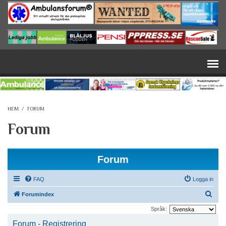
Hoppa till huvudinnehåll
HEM
/
FORUM
Forum