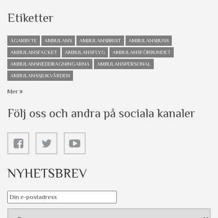
Etiketter
ÄGARBYTE
AMBULANS
AMBULANSBRIST
AMBULANSBUSS
AMBULANSFACKET
AMBULANSFLYG
AMBULANSFÖRBUNDET
AMBULANSNEDDRAGNINGARNA
AMBULANSPERSONAL
AMBULANSSJUKVÅRDEN
Mer
Följ oss och andra på sociala kanaler
NYHETSBREV