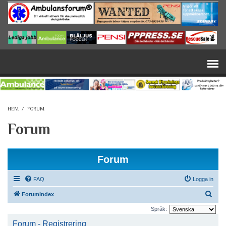
Hoppa till huvudinnehåll
HEM
/
FORUM
Forum