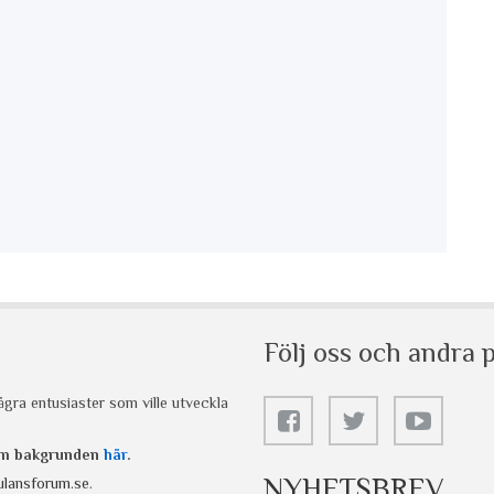
Följ oss och andra p
gra entusiaster som ville utveckla
 om bakgrunden
här
.
NYHETSBREV
lansforum.se
.