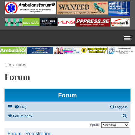
Hoppa till huvudinnehåll
HEM
/
FORUM
Forum