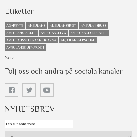
Etiketter
ÄGARBYTE
AMBULANS
AMBULANSBRIST
AMBULANSBUSS
AMBULANSFACKET
AMBULANSFLYG
AMBULANSFÖRBUNDET
AMBULANSNEDDRAGNINGARNA
AMBULANSPERSONAL
AMBULANSSJUKVÅRDEN
Mer
Följ oss och andra på sociala kanaler
NYHETSBREV