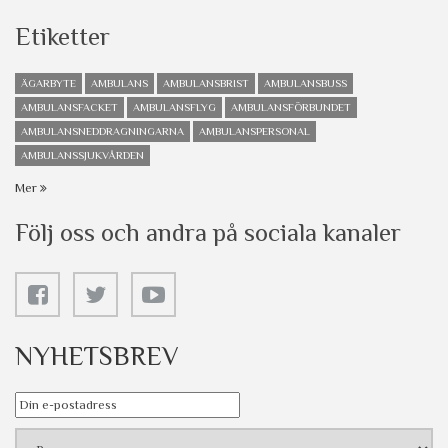
Etiketter
ÄGARBYTE
AMBULANS
AMBULANSBRIST
AMBULANSBUSS
AMBULANSFACKET
AMBULANSFLYG
AMBULANSFÖRBUNDET
AMBULANSNEDDRAGNINGARNA
AMBULANSPERSONAL
AMBULANSSJUKVÅRDEN
Mer
Följ oss och andra på sociala kanaler
NYHETSBREV