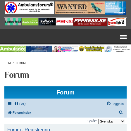
Hoppa till huvudinnehåll
HEM
/
FORUM
Forum