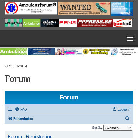
Hoppa till huvudinnehåll
HEM
/
FORUM
Forum