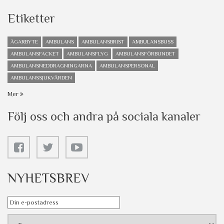
Etiketter
ÄGARBYTE
AMBULANS
AMBULANSBRIST
AMBULANSBUSS
AMBULANSFACKET
AMBULANSFLYG
AMBULANSFÖRBUNDET
AMBULANSNEDDRAGNINGARNA
AMBULANSPERSONAL
AMBULANSSJUKVÅRDEN
Mer
Följ oss och andra på sociala kanaler
NYHETSBREV