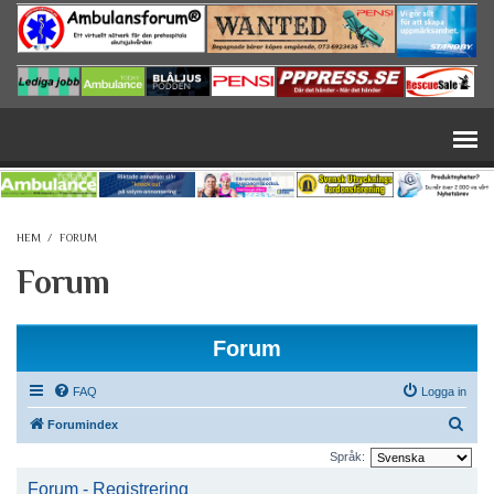
Hoppa till huvudinnehåll
HEM
/
FORUM
Forum