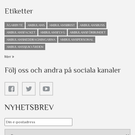
Etiketter
ÄGARBYTE
AMBULANS
AMBULANSBRIST
AMBULANSBUSS
AMBULANSFACKET
AMBULANSFLYG
AMBULANSFÖRBUNDET
AMBULANSNEDDRAGNINGARNA
AMBULANSPERSONAL
AMBULANSSJUKVÅRDEN
Mer
Följ oss och andra på sociala kanaler
NYHETSBREV