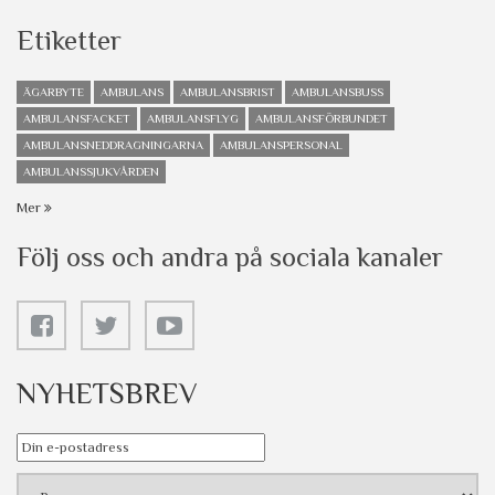
Etiketter
ÄGARBYTE
AMBULANS
AMBULANSBRIST
AMBULANSBUSS
AMBULANSFACKET
AMBULANSFLYG
AMBULANSFÖRBUNDET
AMBULANSNEDDRAGNINGARNA
AMBULANSPERSONAL
AMBULANSSJUKVÅRDEN
Mer
Följ oss och andra på sociala kanaler
NYHETSBREV