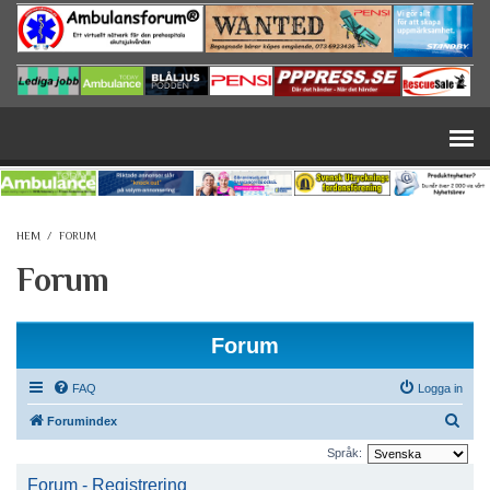
Hoppa till huvudinnehåll
HEM
/
FORUM
Forum