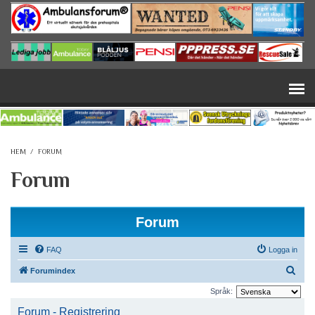
Hoppa till huvudinnehåll
HEM
/
FORUM
Forum