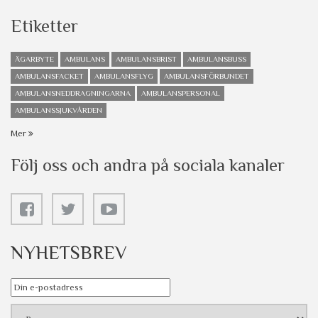
Etiketter
ÄGARBYTE
AMBULANS
AMBULANSBRIST
AMBULANSBUSS
AMBULANSFACKET
AMBULANSFLYG
AMBULANSFÖRBUNDET
AMBULANSNEDDRAGNINGARNA
AMBULANSPERSONAL
AMBULANSSJUKVÅRDEN
Mer
Följ oss och andra på sociala kanaler
NYHETSBREV