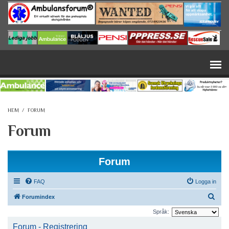
Hoppa till huvudinnehåll
HEM
/
FORUM
Forum