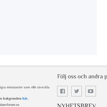
Följ oss och andra p
gra entusiaster som ville utveckla
 om bakgrunden
här
.
NYHETSBREV
lansforum.se
.