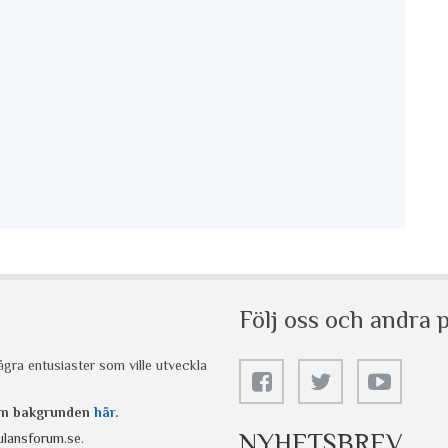
Följ oss och andra p
gra entusiaster som ville utveckla
 om bakgrunden
här
.
NYHETSBREV
lansforum.se
.