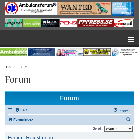
Hoppa till huvudinnehåll
HEM
/
FORUM
Forum