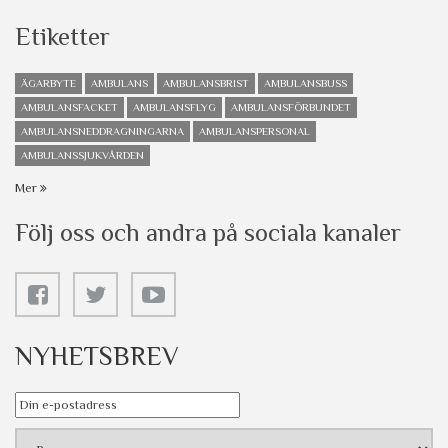
Etiketter
ÄGARBYTE
AMBULANS
AMBULANSBRIST
AMBULANSBUSS
AMBULANSFACKET
AMBULANSFLYG
AMBULANSFÖRBUNDET
AMBULANSNEDDRAGNINGARNA
AMBULANSPERSONAL
AMBULANSSJUKVÅRDEN
Mer
Följ oss och andra på sociala kanaler
NYHETSBREV