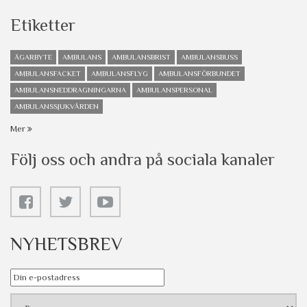
Etiketter
ÄGARBYTE
AMBULANS
AMBULANSBRIST
AMBULANSBUSS
AMBULANSFACKET
AMBULANSFLYG
AMBULANSFÖRBUNDET
AMBULANSNEDDRAGNINGARNA
AMBULANSPERSONAL
AMBULANSSJUKVÅRDEN
Mer
Följ oss och andra på sociala kanaler
NYHETSBREV