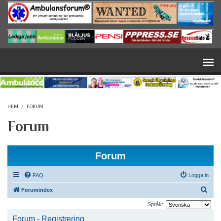
Hoppa till huvudinnehåll
HEM
/
FORUM
Forum