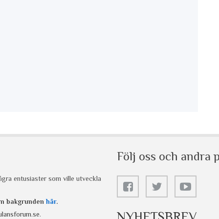
Följ oss och andra p
gra entusiaster som ville utveckla
 om bakgrunden
här
.
NYHETSBREV
lansforum.se
.