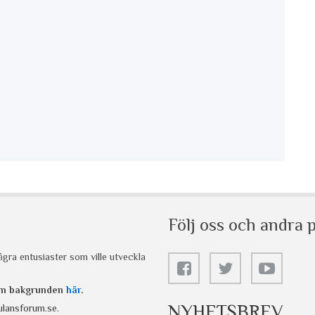
Följ oss och andra p
gra entusiaster som ville utveckla
 om bakgrunden
här
.
NYHETSBREV
lansforum.se
.