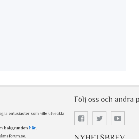
Följ oss och andra p
gra entusiaster som ville utveckla
 om bakgrunden
här
.
NYHETSBREV
lansforum.se
.