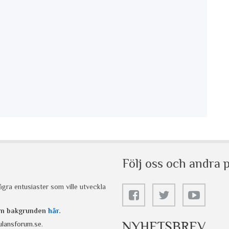
Följ oss och andra p
gra entusiaster som ville utveckla
 om bakgrunden
här
.
NYHETSBREV
lansforum.se
.