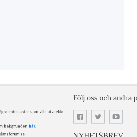
Följ oss och andra p
gra entusiaster som ville utveckla
 om bakgrunden
här
.
NYHETSBREV
lansforum.se
.