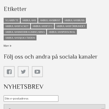
Etiketter
ÄGARBYTE
AMBULANS
AMBULANSBRIST
AMBULANSBUSS
AMBULANSFACKET
AMBULANSFLYG
AMBULANSFÖRBUNDET
AMBULANSNEDDRAGNINGARNA
AMBULANSPERSONAL
AMBULANSSJUKVÅRDEN
Mer
Följ oss och andra på sociala kanaler
NYHETSBREV