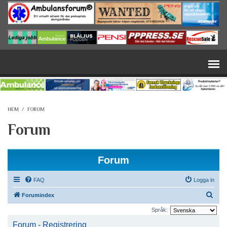
Hoppa till huvudinnehåll
HEM
/
FORUM
Forum